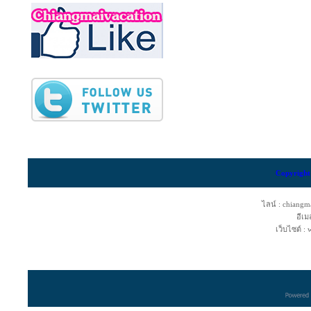
Copyright 
ไลน์ : chiangm
อีเม
เว็บไซต์ :