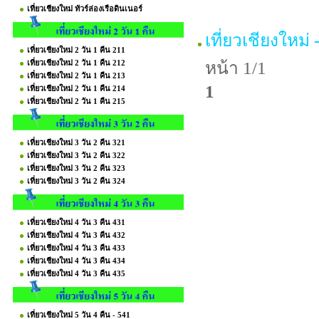
เที่ยวเชียงใหม่ ทัวร์ล่องเรือดินเนอร์
เที่ยวเชียงใหม่ 
เที่ยวเชียงใหม่ 2 วัน 1 คืน 211
เที่ยวเชียงใหม่ 2 วัน 1 คืน 212
หน้า 1/1
เที่ยวเชียงใหม่ 2 วัน 1 คืน 213
1
เที่ยวเชียงใหม่ 2 วัน 1 คืน 214
เที่ยวเชียงใหม่ 2 วัน 1 คืน 215
เที่ยวเชียงใหม่ 3 วัน 2 คืน 321
เที่ยวเชียงใหม่ 3 วัน 2 คืน 322
เที่ยวเชียงใหม่ 3 วัน 2 คืน 323
เที่ยวเชียงใหม่ 3 วัน 2 คืน 324
เที่ยวเชียงใหม่ 4 วัน 3 คืน 431
เที่ยวเชียงใหม่ 4 วัน 3 คืน 432
เที่ยวเชียงใหม่ 4 วัน 3 คืน 433
เที่ยวเชียงใหม่ 4 วัน 3 คืน 434
เที่ยวเชียงใหม่ 4 วัน 3 คืน 435
เที่ยวเชียงใหม่ 5 วัน 4 คืน - 541